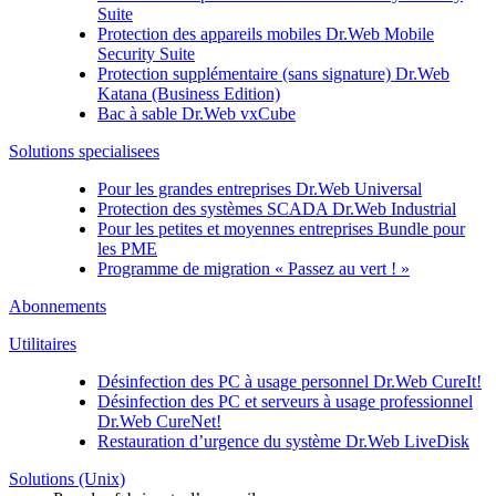
Suite
Protection des appareils mobiles
Dr.Web Mobile
Security Suite
Protection supplémentaire (sans signature)
Dr.Web
Katana (Business Edition)
Bac à sable
Dr.Web vxCube
Solutions specialisees
Pour les grandes entreprises
Dr.Web Universal
Protection des systèmes SCADA
Dr.Web Industrial
Pour les petites et moyennes entreprises
Bundle pour
les PME
Programme de migration « Passez au vert ! »
Abonnements
Utilitaires
Désinfection des PC à usage personnel
Dr.Web CureIt!
Désinfection des PC et serveurs à usage professionnel
Dr.Web CureNet!
Restauration d’urgence du système
Dr.Web LiveDisk
Solutions (Unix)