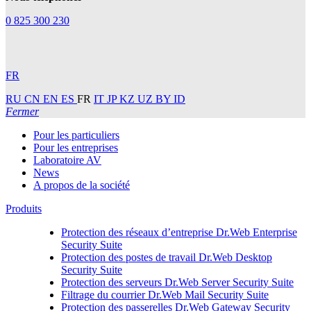
0 825 300 230
FR
RU
CN
EN
ES
FR
IT
JP
KZ
UZ
BY
ID
Fermer
Pour les particuliers
Pour les entreprises
Laboratoire AV
News
A propos de la société
Produits
Protection des réseaux d’entreprise
Dr.Web Enterprise
Security Suite
Protection des postes de travail
Dr.Web Desktop
Security Suite
Protection des serveurs
Dr.Web Server Security Suite
Filtrage du courrier
Dr.Web Mail Security Suite
Protection des passerelles
Dr.Web Gateway Security