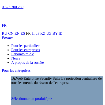
0 825 300 230
FR
RU
CN
EN
ES
FR
IT
JP
KZ
UZ
BY
ID
Fermer
Pour les particuliers
Pour les entreprises
Laboratoire AV
News
A propos de la société
Pour les entreprises
Dr.Web Enterprise Security Suite
La protection centralisée de
tous les nœuds du réseau de l'entreprise.
Sélectionner un produit/prix