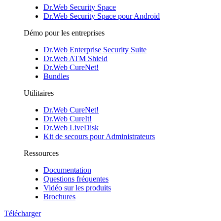
Dr.Web Security Space
Dr.Web Security Space pour Android
Démo pour les entreprises
Dr.Web Enterprise Security Suite
Dr.Web ATM Shield
Dr.Web CureNet!
Bundles
Utilitaires
Dr.Web CureNet!
Dr.Web CureIt!
Dr.Web LiveDisk
Kit de secours pour Administrateurs
Ressources
Documentation
Questions fréquentes
Vidéo sur les produits
Brochures
Télécharger